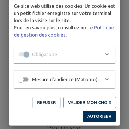
Ce site web utilise des cookies. Un cookie est
un petit fichier enregistré sur votre terminal
LIEU
Médiathèque
lors de la visite sur le site.
Pour en savoir plus, consultez notre
Politique
DATES
Du mar. 5 mai au sam. 4 juil.
de gestion des cookies
.
HORAIRES
Ma : 13h30-18h00
Obligatoire
Me : 9h-12h / 14h-18h
Ve : 13h30-18h
Sa : 9h-12h
TARIFS
Mesure d'audience (Matomo)
GRATUIT
ORGANISÉ PAR
Médiathèque intercommunale de Clairvaux-les-Lacs
REFUSER
VALIDER MON CHOIX
EXPO PHOTO
AUTORISER
"
Sous nos yeux"