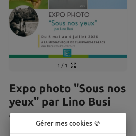
1
/
1
Expo photo "Sous nos
yeux" par Lino Busi
Clairvaux-les-Lacs
Gérer mes cookies 🍪
INFORMATIONS PRATIQUES