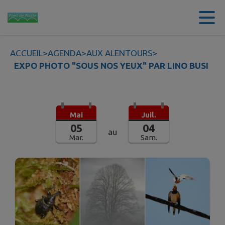
Contenu
Menu
Recherche
Pied de page
ACCUEIL
>
AGENDA
>
AUX ALENTOURS
>
EXPO PHOTO "SOUS NOS YEUX" PAR LINO BUSI
Mai
Juil.
05
04
au
Mar.
Sam.