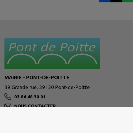
MAIRIE - PONT-DE-POITTE
39 Grande rue, 39130 Pont-de-Poitte
03 84 48 30 01
NOUS CONTACTER
M'Y RENDRE
www.pontdepoitte.com