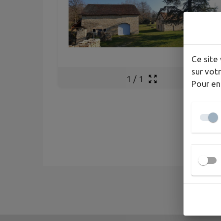
Ce site 
sur votr
1
/
1
Pour en