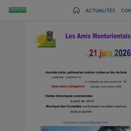
Mai
Juin
19
22
Contenu
Menu
Recherche
Pied de page
ACTUALITÉS
CON
au
Mar.
Lun.