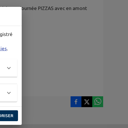
 juin une journée PIZZAS avec en amont
gistré
kies
.
ORISER