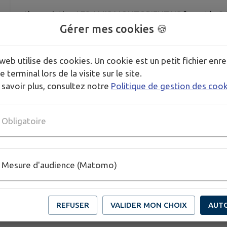
L'association LES AMIS MONTORIENTAIS feront le 21
une visite du site.
Gérer mes cookies 🍪
web utilise des cookies. Un cookie est un petit fichier enre
Les modalités se trouvent en pièces jointes
e terminal lors de la visite sur le site.
 savoir plus, consultez notre
Politique de gestion des coo
Bonne journée
Obligatoire
Télécharger la pièce jointe
Mesure d'audience (Matomo)
REFUSER
VALIDER MON CHOIX
AUT