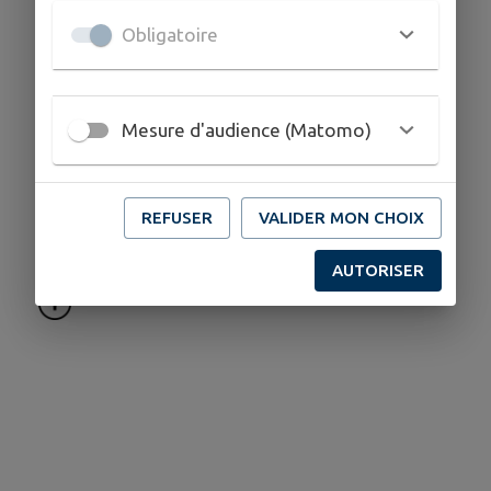
notre devise depuis deux générations.
Obligatoire
COORDONNÉES
Mesure d'audience (Matomo)
87 Grande Rue 39130 Pont de Poitte
devaux.nautisme@wanadoo.fr
www.devauxnautisme.fr/
REFUSER
VALIDER MON CHOIX
03 84 48 30 22
AUTORISER