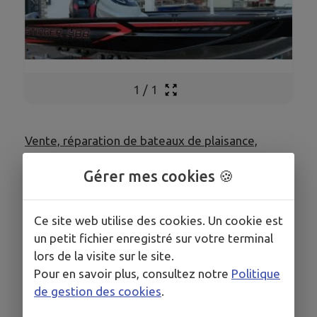
1
/
1
Vente, réparation de bateaux de plaisance,
accessoires...
Gérer mes cookies 🍪
Au départ du lac de Vouglans, les établissements
Devaux Nautisme sont à votre service depuis
Ce site web utilise des cookies. Un cookie est
1968.
un petit fichier enregistré sur votre terminal
Notre magasin s'efforce de répondre à vos
lors de la visite sur le site.
exigences.
Pour en savoir plus, consultez notre
Politique
de gestion des cookies
.
Compétences professionnelles, sérieux sont