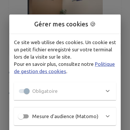
Gérer mes cookies 🍪
Ce site web utilise des cookies. Un cookie est
un petit fichier enregistré sur votre terminal
1
/
1
lors de la visite sur le site.
Pour en savoir plus, consultez notre
Politique
de gestion des cookies
.
Cette fiche n'a pas encore été complétée.
Obligatoire
COORDONNÉES
56 Grande Rue 39130 PONT DE POITTE
www.doctolib.fr/medecin-generaliste/pont-d...
Mesure d'audience (Matomo)
03 84 44 61 27